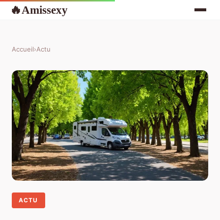
Amissexy
🔥
Accueil
›
Actu
ACTU